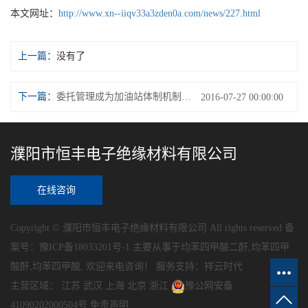
本文网址：
http://www.xn--iiqv33a3zden0a.com/news/227.html
上一篇：
没有了
下一篇：
委托管理成为加油站体制机制改革重要举措
2016-07-27 00:00:00
濮阳市恒丰电子绝缘材料有限公司
在线咨询
Copyright © 濮阳市恒丰电子绝缘材料有限公司 All rights reserved 备
案号：
豫ICP备18033201号-1
主要从事于
均苯四甲酸二酐
,
均苯四甲
酸酐
,
均苯四甲酸
, 欢迎来电咨询！
服务支持：
祥云时代
主营区域：
江苏
武汉
上海
北京
浙江
豫公网安备
41090202000504号
免责声明