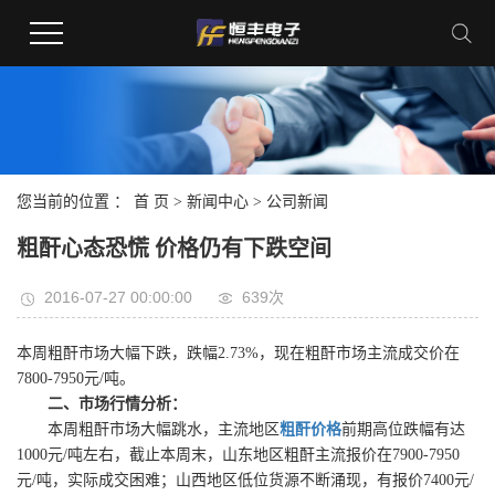
您当前的位置 ：
首 页
>
新闻中心
>
公司新闻
粗酐心态恐慌 价格仍有下跌空间
2016-07-27 00:00:00
639次
本周粗酐市场大幅下跌，跌幅2.73%，现在粗酐市场主流成交价在
7800-7950元/吨。
二、市场行情分析：
本周粗酐市场大幅跳水，主流地区
粗酐价格
前期高位跌幅有达
1000元/吨左右，截止本周末，山东地区粗酐主流报价在7900-7950
元/吨，实际成交困难；山西地区低位货源不断涌现，有报价7400元/