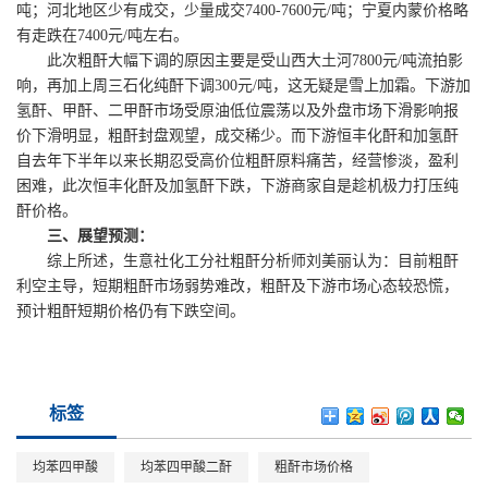
吨；河北地区少有成交，少量成交7400-7600元/吨；宁夏内蒙价格略
有走跌在7400元/吨左右。
此次粗酐大幅下调的原因主要是受山西大土河7800元/吨流拍影
响，再加上周三石化纯酐下调300元/吨，这无疑是雪上加霜。下游加
氢酐、甲酐、二甲酐市场受原油低位震荡以及外盘市场下滑影响报
价下滑明显，粗酐封盘观望，成交稀少。而下游恒丰化酐和加氢酐
自去年下半年以来长期忍受高价位粗酐原料痛苦，经营惨淡，盈利
困难，此次恒丰化酐及加氢酐下跌，下游商家自是趁机极力打压纯
酐价格。
三、展望预测：
综上所述，生意社化工分社粗酐分析师刘美丽认为：目前粗酐
利空主导，短期粗酐市场弱势难改，粗酐及下游市场心态较恐慌，
预计粗酐短期价格仍有下跌空间。
标签
均苯四甲酸
均苯四甲酸二酐
粗酐市场价格