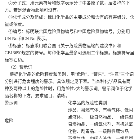
②分子式：用元素符号和数字表示分子中各原子数，居名称的下
方。若是混合物此项可没有。
③化学成分及组成：标出化学品的主要成分和含有的有害组分、含
量或浓度。
④编号：标明联合国危险货物编号和中国危险货物编号，分别用
UN No.和CN No.表示。
⑤标志：标志采用联合国《关于危险货物运输的建议书》和
GB13690规定的符号。每种化学品最多可选用二个标志。标志符号居
标签右边。
（2）警示词
根据化学品的危险程度和类别，用“危险”、“警告”、“注意”三个词
分别进行危害程度的警示。具体规定见下表。当某种化学品具有两
种及两种以上的危险性时，用危险性z大的警示词。警示词位于化学
品名称的下方，要求醒目、清晰。
警示词
化学品的危险性类别
炸品、易燃气体、有毒气体、低闪
点液体、一级自然物品、一级遇湿
危险
易燃物品、一级氧化剂、有机过氧
化物、剧毒品、一级酸性腐蚀品
不燃气体、中闪点液体、一级易燃