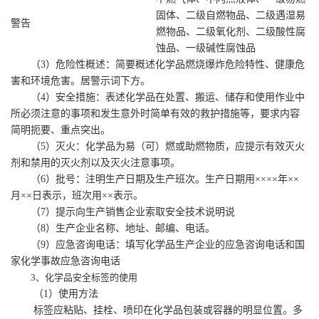
固体、二级自燃物品、二级遇湿易
警告
燃物品、二级氧化剂、二级酸性腐
蚀品、一级碱性腐蚀品
（3）危险性概述：简要概述化学品燃烧爆炸危险特性、健康危
害和环境危害。居警示词下方。
（4）安全措施：表述化学品在处置、搬运、储存和使用作业中
所必须注意的事项和发生意外时简单有效的救护措施等，要求内容
简明扼要、重点突出。
（5）灭火：化学品为易（可）燃或助燃物质，应提示有效灭火
剂和禁用的灭火剂以及灭火注意事项。
（6）批号：注明生产日期及生产班次。生产日期用××××年××
月××日表示，班次用××表示。
（7）提示向生产销售企业索取安全技术说明说
（8）生产企业名称、地址、邮编、电话。
（9）应急咨询电话：填写化学品生产企业的应急咨询电话和国
家化学事故应急咨询电话
3、化学品安全标签的使用
（1）使用方法
标签应粘贴、挂栓、喷印在化学品包装或容器的明显位置。多