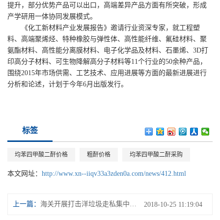
提升，部分优势产品可以出口，高端差异产品方面有所突破，形成
产学研用一体协同发展模式。
《化工新材料产业发展报告》邀请行业资深专家，就工程塑
料、高端聚烯烃、特种橡胶与弹性体、高性能纤维、氟硅材料、聚
氨酯材料、高性能分离膜材料、电子化学品及材料、石墨烯、3D打
印高分子材料、可生物降解高分子材料等11个行业的50余种产品，
围绕2015年市场供需、工艺技术、应用进展等方面的最新进展进行
分析和论述，计划于今年6月出版发行。
标签
均苯四甲酸二酐价格
粗酐价格
均苯四甲酸二酐采购
本文网址：
http://www.xn--iiqv33a3zden0a.com/news/412.html
上一篇：
海关开展打击洋垃圾走私集中行动
2018-10-25 11:19:04