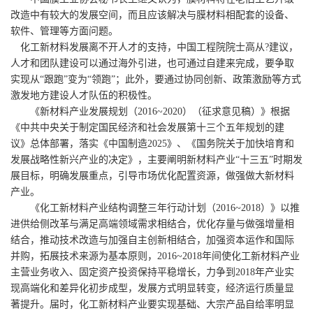
改造中有较大的发展空间，而且应该解决与膜材料相配套的设备、
软件、管理等方面问题。
化工新材料发展离不开人才的支持，中国工程院院士高从?建议，
人才和团队建设可以通过海外引进，也可通过自建来完成，要争取
实现从“跟跑”变为“领跑”；此外，要通过协同创新、政策激励等方式
激发地方建设人才队伍的积极性。
《新材料产业发展规划（2016~2020）（征求意见稿）》根据
《中共中央关于制定国民经济和社会发展第十三个五年规划的建
议》总体部署，落实《中国制造2025》、《国务院关于加快培育和
发展战略性新兴产业的决定》，主要阐明新材料产业“十三五”时期发
展目标，明确发展重点，引导市场优化配置资源，做强做大新材料
产业。
《化工新材料产业结构调整三年行动计划（2016~2018）》以推
进供给侧改革与满足高端领域需求相结合，优化存量与做强增量相
结合，推动技术改造与加强自主创新相结合，加强资本运作和国际
并购，拓展技术来源为基本原则，2016~2018年间使化工新材料产业
主营业务收入、固定资产投资保持平稳增长，力争到2018年产业实
现高端化和差异化初步成型，发展方式明显转变，经济运行质量显
著提升。届时，化工新材料产业要实现基础、大宗产品自给率明显