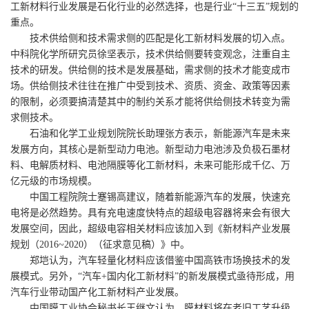
工新材料行业发展是石化行业的必然选择，也是行业“十三五”规划的
重点。
技术供给侧和技术需求侧的匹配是化工新材料发展的切入点。
中科院化学所研究员徐坚表示，技术供给侧要转变观念，注重自主
技术的研发。供给侧的技术是发展基础，需求侧的技术才能变成市
场。供给侧技术往往在推广中受到技术、资质、资金、政策等因素
的限制，必须要搞清楚其中的制约关系才能将供给侧技术转变为需
求侧技术。
石油和化学工业规划院院长助理张方表示，新能源汽车是未来
发展方向，其核心是新型动力电池。新型动力电池涉及负极石墨材
料、电解质材料、电池隔膜等化工新材料，未来可能形成千亿、万
亿元级的市场规模。
中国工程院院士蹇锡高建议，随着新能源汽车的发展，快速充
电将是必然趋势。具有充电速度快特点的超级电容器将来会有很大
发展空间，因此，超级电容相关材料应该加入到《新材料产业发展
规划（2016~2020）（征求意见稿）》中。
郑垲认为，汽车轻量化材料应该借鉴中国高铁市场换技术的发
展模式。另外，“汽车+国内化工新材料”的新发展模式亟待形成，用
汽车行业带动国产化工新材料产业发展。
中国膜工业协会秘书长王继文认为，膜材料将在老旧工艺升级