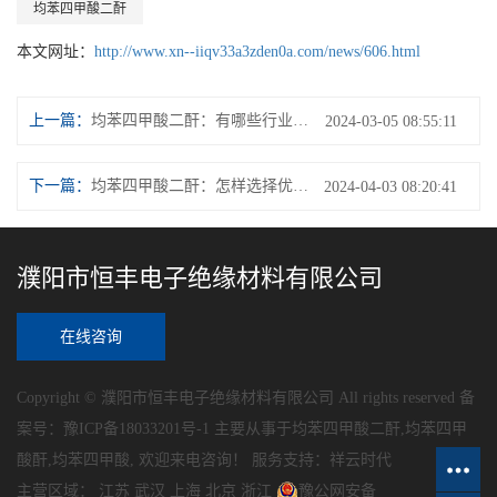
均苯四甲酸二酐
本文网址：
http://www.xn--iiqv33a3zden0a.com/news/606.html
上一篇：
均苯四甲酸二酐：有哪些行业常用这种化学品？
2024-03-05 08:55:11
下一篇：
均苯四甲酸二酐：怎样选择优质供应商？
2024-04-03 08:20:41
濮阳市恒丰电子绝缘材料有限公司
在线咨询
Copyright © 濮阳市恒丰电子绝缘材料有限公司 All rights reserved 备
案号：
豫ICP备18033201号-1
主要从事于
均苯四甲酸二酐
,
均苯四甲
酸酐
,
均苯四甲酸
, 欢迎来电咨询！
服务支持：
祥云时代
主营区域：
江苏
武汉
上海
北京
浙江
豫公网安备